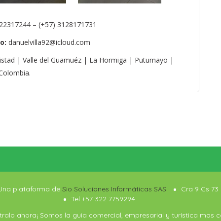
22317244 – (+57) 3128171731
o:
danuelvilla92@icloud.com
istad | Valle del Guamuéz | La Hormiga | Putumayo |
Colombia.
 Una plataforma de
Sio Soluciones Informáticas SAS
Cra 9 Cs 73 
Tel +57 322 7759294
ralo ahora¡ Somos la guia comercial, empresarial y turística mas