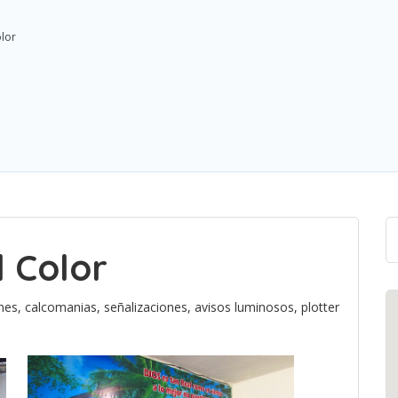
olor
l Color
es, calcomanias, señalizaciones, avisos luminosos, plotter