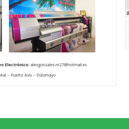
eo Electrónico:
alexgonzales.m27@hotmail.es
pital – Puerto Asís – Putumayo