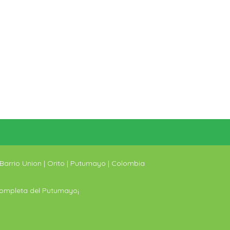
Barrio Union | Orito | Putumayo | Colombia
 completa del Putumayo¡