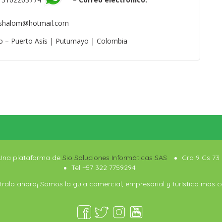
dshalom@hotmail.com
ro – Puerto Asís | Putumayo | Colombia
 Una plataforma de
Sio Soluciones Informáticas SAS
Cra 9 Cs 73 
Tel +57 322 7759294
ralo ahora¡ Somos la guia comercial, empresarial y turística mas