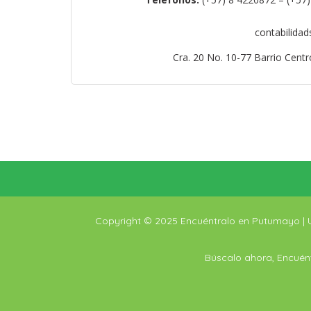
contabilida
Cra. 20 No. 10-77 Barrio Cent
Copyright © 2025 Encuéntralo en Putumayo |
Búscalo ahora, Encuént