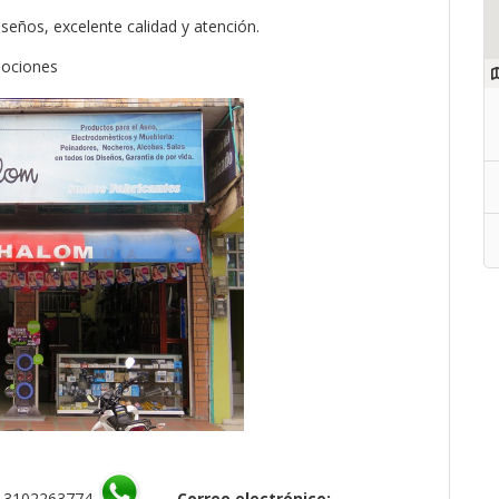
eños, excelente calidad y atención.
mociones
) 3102263774
–
Correo electrónico: