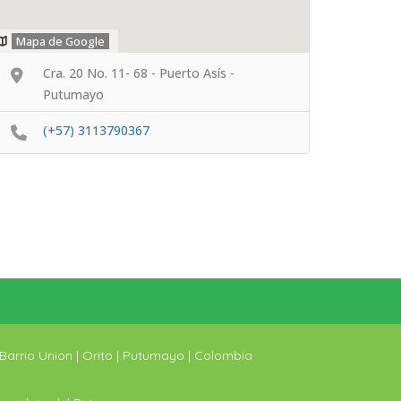
Mapa de Google
Cra. 20 No. 11- 68 - Puerto Asís -
Putumayo
(+57) 3113790367
Barrio Union | Orito | Putumayo | Colombia