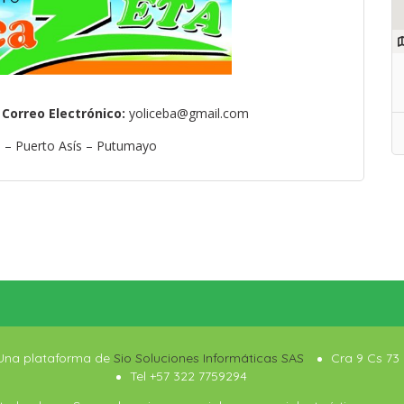
–
Correo Electrónico:
yoliceba@gmail.com
8 – Puerto Asís – Putumayo
 Una plataforma de
Sio Soluciones Informáticas SAS
Cra 9 Cs 73 
Tel +57 322 7759294