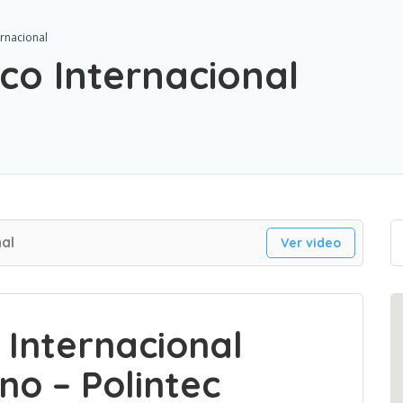
ernacional
ico Internacional
nal
Ver video
o Internacional
o – Polintec