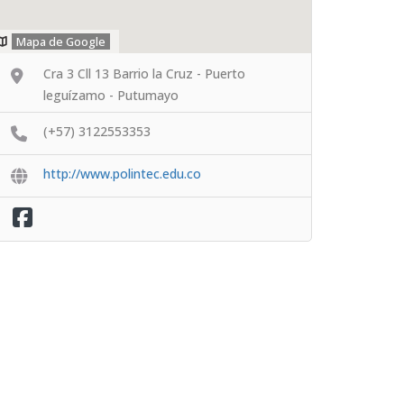
Mapa de Google
Cra 3 Cll 13 Barrio la Cruz - Puerto
leguízamo - Putumayo
(+57) 3122553353
http://www.polintec.edu.co